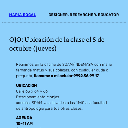
Skip
to
MARIA ROGAL
DESIGNER, RESEARCHER, EDUCATOR
content
OJO: Ubicación de la clase el 5 de
octubre (jueves)
Reunimos en la oficina de SDAM/INDEMAYA con maría
fernanda matus y sus colegas. con cualquier duda o
pregunta,
llamame a mi celular 9992 36 99 17
.
UBICACION
Calle 63 x 64 y 66
Estacionamiento Monjas
además, SDAM va a llevarles a las 11:40 a la facultad
de antropologia para tus otras clases.
AGENDA
10–11 AM